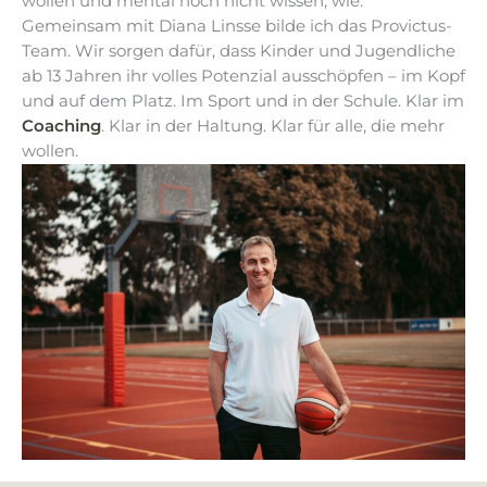
wollen und mental noch nicht wissen, wie.
Gemeinsam mit Diana Linsse bilde ich das Provictus-
Team. Wir sorgen dafür, dass Kinder und Jugendliche
ab 13 Jahren ihr volles Potenzial ausschöpfen – im Kopf
und auf dem Platz. Im Sport und in der Schule. Klar im
Coaching
. Klar in der Haltung. Klar für alle, die mehr
wollen.