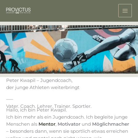
Zum
Inhalt
springen
Peter Kwapil – Jugendcoach,
der junge Athleten weiterbringt
—–
Vater. Coach. Lehrer. Trainer. Sportler.
Hallo, ich bin Peter Kwapil.
Ich bin mehr als ein Jugendcoach. Ich begleite junge
Menschen als
Mentor
,
Motivator
und
Möglichmacher
– besonders dann, wenn sie sportlich etwas erreichen